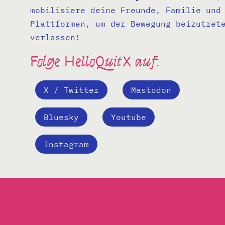
mobilisiere deine Freunde, Familie und
Plattformen, um der Bewegung beizutret
verlassen!
Folge HelloQuitX auf:
X / Twitter
Mastodon
Bluesky
Youtube
Instagram
Ich möchte der Kampagne 
und weitere Informatione