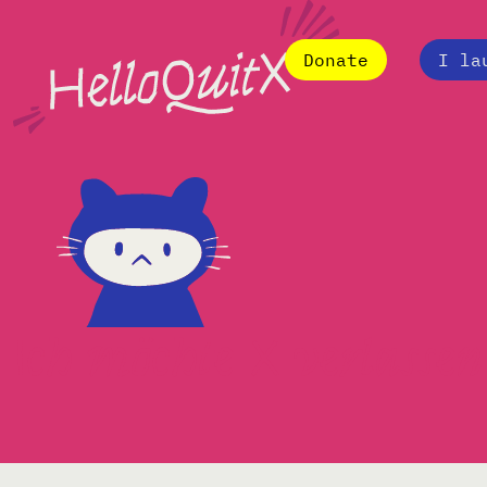
Donate
I la
Ich möchte X verlassen