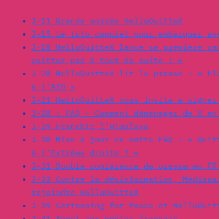
J-11 Grande soirée HelloQuitteX
J-15 Le tuto complet pour embarquer av
J-18 HelloQuitteX lance sa première ca
quittez pas X tout de suite ! »
J-20 HelloQuitteX lit la presse : « El
à l’AfD »
J-21 HelloQuitteX vous invite à signer
J-28 : FAQ - Comment déménager de X en
J-29 Franchir l’Himalaya
J-30 Mise à jour de notre FAQ : « Quit
à l’Extrême droite ? »
J-31 Double conférence de presse en FR
J-33 Contre la désinformation, Mediapa
rejoindre HelloQuitteX
J-39 Cartooning for Peace et HelloQuit
J-41 Appel aux médias français