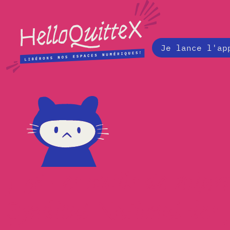
Je lance l'ap
J-38 Les outils de migra
Syndicat National des J