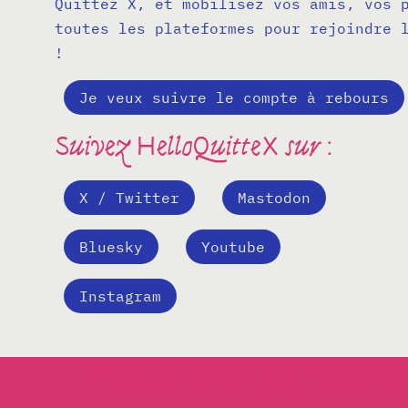
Quittez X, et mobilisez vos amis, vos 
toutes les plateformes pour rejoindre 
!
Je veux suivre le compte à rebours
Suivez HelloQuitteX sur :
X / Twitter
Mastodon
Bluesky
Youtube
Instagram
Je veux suivre la campag