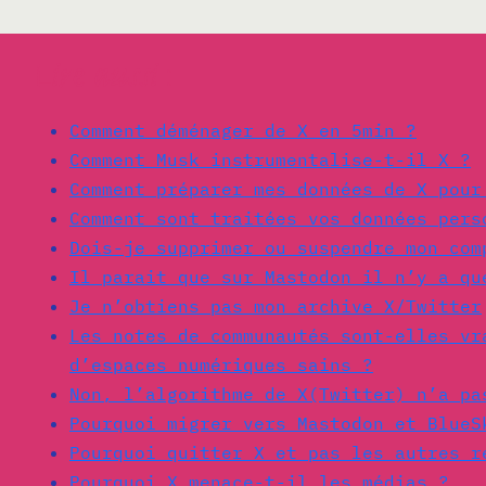
Lire aussi :
Comment déménager de X en 5min ?
Comment Musk instrumentalise-t-il X ?
Comment préparer mes données de X pour
Comment sont traitées vos données pers
Dois-je supprimer ou suspendre mon com
Il parait que sur Mastodon il n’y a qu
Je n’obtiens pas mon archive X/Twitter
Les notes de communautés sont-elles vr
d’espaces numériques sains ?
Non, l’algorithme de X(Twitter) n’a pa
Pourquoi migrer vers Mastodon et BlueS
Pourquoi quitter X et pas les autres r
Pourquoi X menace-t-il les médias ?