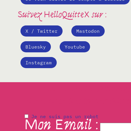
Suivez HelloQuitteX sur :
X / Twitter
Mastodon
Bluesky
Youtube
Instagram
Je veux suivre la campag
et recevoir des information
Je ne suis pas un robot
Mon Email :