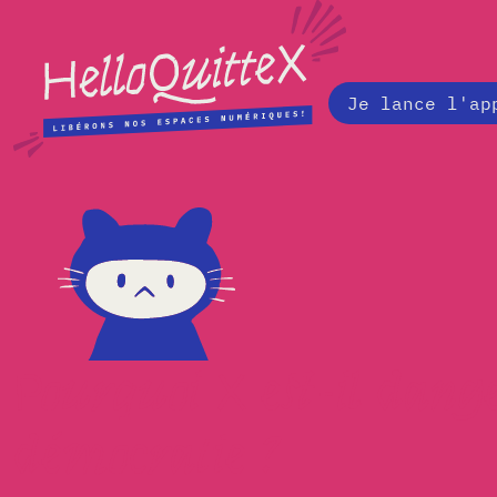
Je lance l'ap
Pourquoi X est-il dang
démocratie ?